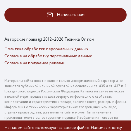
Написать нам
Авторские права © 2012–2026 Техника Оптом
Политика обработки персональных данных
Согласие на обработку персональных данных
Согласие на получение рекламы
Материалы сайта носят исключительно информационный характер и не
являются публичной или иной офертой на основании ст. 435 и ст. 437 п. 2
Гражданского кодекса Российской Федерации. Каталог на сайте не может
в полной мере передавать достоверную информацию о свойствах,
комплектации и характеристиках товара, включая цвета, размеры и формы.
Информация о технических характеристиках товаров, внешнем виде,
странах производства, указанная на сайте, может быть изменена
производителем в одностороннем порядке. Изображения товаров на
фотографиях, представленных в каталоге на сайте, могут отличаться от
На нашем сайте используются cookie файлы. Нажимая кнопку
оригинального товара. Информация о цене товара, указанная в каталоге на