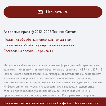
Написать нам
Авторские права © 2012–2026 Техника Оптом
Политика обработки персональных данных
Согласие на обработку персональных данных
Согласие на получение рекламы
Материалы сайта носят исключительно информационный характер и не
являются публичной или иной офертой на основании ст. 435 и ст. 437 п. 2
Гражданского кодекса Российской Федерации. Каталог на сайте не может
в полной мере передавать достоверную информацию о свойствах,
комплектации и характеристиках товара, включая цвета, размеры и формы.
Информация о технических характеристиках товаров, внешнем виде,
странах производства, указанная на сайте, может быть изменена
производителем в одностороннем порядке. Изображения товаров на
фотографиях, представленных в каталоге на сайте, могут отличаться от
На нашем сайте используются cookie файлы. Нажимая кнопку
оригинального товара. Информация о цене товара, указанная в каталоге на