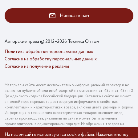
Написать нам
Авторские права © 2012–2026 Техника Оптом
Политика обработки персональных данных
Согласие на обработку персональных данных
Согласие на получение рекламы
Материалы сайта носят исключительно информационный характер и не
являются публичной или иной офертой на основании ст. 435 и ст. 437 п. 2
Гражданского кодекса Российской Федерации. Каталог на сайте не может
в полной мере передавать достоверную информацию о свойствах,
комплектации и характеристиках товара, включая цвета, размеры и формы.
Информация о технических характеристиках товаров, внешнем виде,
странах производства, указанная на сайте, может быть изменена
производителем в одностороннем порядке. Изображения товаров на
фотографиях, представленных в каталоге на сайте, могут отличаться от
На нашем сайте используются cookie файлы. Нажимая кнопку
оригинального товара. Информация о цене товара, указанная в каталоге на