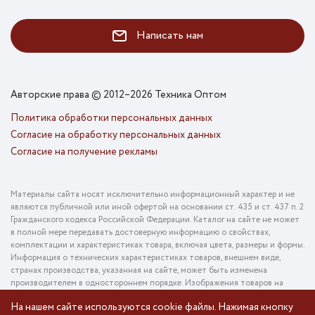
Написать нам
Авторские права © 2012–2026 Техника Оптом
Политика обработки персональных данных
Согласие на обработку персональных данных
Согласие на получение рекламы
Материалы сайта носят исключительно информационный характер и не
являются публичной или иной офертой на основании ст. 435 и ст. 437 п. 2
Гражданского кодекса Российской Федерации. Каталог на сайте не может
в полной мере передавать достоверную информацию о свойствах,
комплектации и характеристиках товара, включая цвета, размеры и формы.
Информация о технических характеристиках товаров, внешнем виде,
странах производства, указанная на сайте, может быть изменена
производителем в одностороннем порядке. Изображения товаров на
фотографиях, представленных в каталоге на сайте, могут отличаться от
На нашем сайте используются cookie файлы. Нажимая кнопку
оригинального товара. Информация о цене товара, указанная в каталоге на