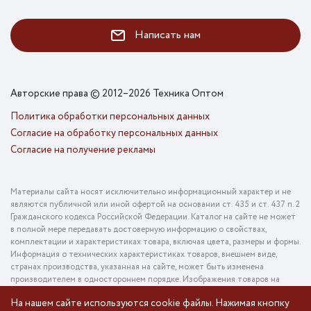
Написать нам
Авторские права © 2012–2026 Техника Оптом
Политика обработки персональных данных
Согласие на обработку персональных данных
Согласие на получение рекламы
Материалы сайта носят исключительно информационный характер и не
являются публичной или иной офертой на основании ст. 435 и ст. 437 п. 2
Гражданского кодекса Российской Федерации. Каталог на сайте не может
в полной мере передавать достоверную информацию о свойствах,
комплектации и характеристиках товара, включая цвета, размеры и формы.
Информация о технических характеристиках товаров, внешнем виде,
странах производства, указанная на сайте, может быть изменена
производителем в одностороннем порядке. Изображения товаров на
фотографиях, представленных в каталоге на сайте, могут отличаться от
На нашем сайте используются cookie файлы. Нажимая кнопку
оригинального товара. Информация о цене товара, указанная в каталоге на