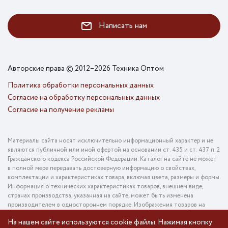
Написать нам
Авторские права © 2012–2026 Техника Оптом
Политика обработки персональных данных
Согласие на обработку персональных данных
Согласие на получение рекламы
Материалы сайта носят исключительно информационный характер и не
являются публичной или иной офертой на основании ст. 435 и ст. 437 п. 2
Гражданского кодекса Российской Федерации. Каталог на сайте не может
в полной мере передавать достоверную информацию о свойствах,
комплектации и характеристиках товара, включая цвета, размеры и формы.
Информация о технических характеристиках товаров, внешнем виде,
странах производства, указанная на сайте, может быть изменена
производителем в одностороннем порядке. Изображения товаров на
фотографиях, представленных в каталоге на сайте, могут отличаться от
На нашем сайте используются cookie файлы. Нажимая кнопку
оригинального товара. Информация о цене товара, указанная в каталоге на