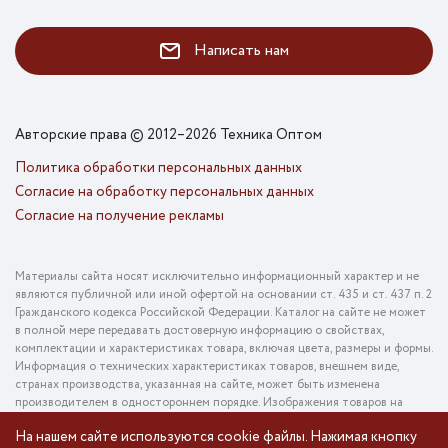
Написать нам
Авторские права © 2012–2026 Техника Оптом
Политика обработки персональных данных
Согласие на обработку персональных данных
Согласие на получение рекламы
Материалы сайта носят исключительно информационный характер и не
являются публичной или иной офертой на основании ст. 435 и ст. 437 п. 2
Гражданского кодекса Российской Федерации. Каталог на сайте не может
в полной мере передавать достоверную информацию о свойствах,
комплектации и характеристиках товара, включая цвета, размеры и формы.
Информация о технических характеристиках товаров, внешнем виде,
странах производства, указанная на сайте, может быть изменена
производителем в одностороннем порядке. Изображения товаров на
фотографиях, представленных в каталоге на сайте, могут отличаться от
На нашем сайте используются cookie файлы. Нажимая кнопку
оригинального товара. Информация о цене товара, указанная в каталоге на