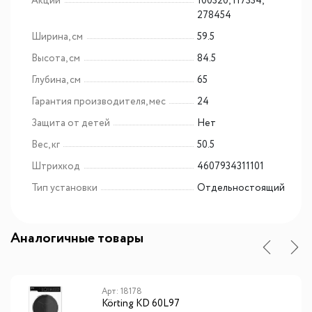
Акции
100320, 117334,
278454
Ширина, см
59.5
Высота, см
84.5
Глубина, см
65
Гарантия производителя, мес
24
Защита от детей
Нет
Вес, кг
50.5
Штрихкод
4607934311101
Тип установки
Отдельностоящий
Аналогичные товары
Арт: 18178
Körting KD 60L97