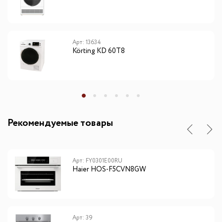
Арт: 13634
Körting KD 60T8
Рекомендуемые товары
Арт: FY0301E00RU
Haier HOS-F5CVN8GW
Арт: 39