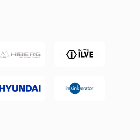
го размера
ной подсветки
ие