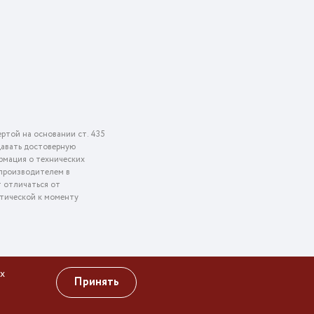
ртой на основании ст. 435
едавать достоверную
рмация о технических
 производителем в
т отличаться от
ктической к моменту
х
Принять