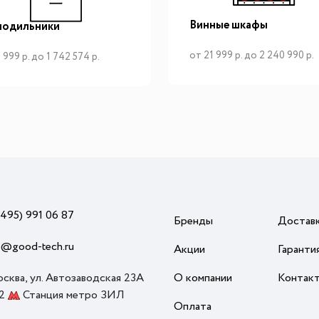
Винные шкафы
лодильники
от 21 999 р. до 2 240 990 р.
 999 р. до 1 742 574 р.
(495) 991 06 87
Бренды
Достав
o@good-tech.ru
Акции
Гаранти
осква, ул. Автозаводская 23А
О компании
Контак
 2
Станция метро ЗИЛ
Оплата