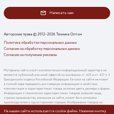
Написать нам
Авторские права © 2012–2026 Техника Оптом
Политика обработки персональных данных
Согласие на обработку персональных данных
Согласие на получение рекламы
Материалы сайта носят исключительно информационный характер и не
являются публичной или иной офертой на основании ст. 435 и ст. 437 п. 2
Гражданского кодекса Российской Федерации. Каталог на сайте не может
в полной мере передавать достоверную информацию о свойствах,
комплектации и характеристиках товара, включая цвета, размеры и формы.
Информация о технических характеристиках товаров, внешнем виде,
странах производства, указанная на сайте, может быть изменена
производителем в одностороннем порядке. Изображения товаров на
фотографиях, представленных в каталоге на сайте, могут отличаться от
На нашем сайте используются cookie файлы. Нажимая кнопку
оригинального товара. Информация о цене товара, указанная в каталоге на