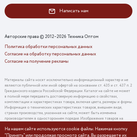
Написать нам
Авторские права © 2012–2026 Техника Оптом
Политика обработки персональных данных
Согласие на обработку персональных данных
Согласие на получение рекламы
Материалы сайта носят исключительно информационный характер и не
являются публичной или иной офертой на основании ст. 435 и ст. 437 п. 2
Гражданского кодекса Российской Федерации. Каталог на сайте не может
в полной мере передавать достоверную информацию о свойствах,
комплектации и характеристиках товара, включая цвета, размеры и формы.
Информация о технических характеристиках товаров, внешнем виде,
странах производства, указанная на сайте, может быть изменена
производителем в одностороннем порядке. Изображения товаров на
фотографиях, представленных в каталоге на сайте, могут отличаться от
На нашем сайте используются cookie файлы. Нажимая кнопку
оригинального товара. Информация о цене товара, указанная в каталоге на
“Принять” или продолжая просмотр сайта, Вы разрешаете их
сайте, может отличаться от фактической к моменту оформления заказа