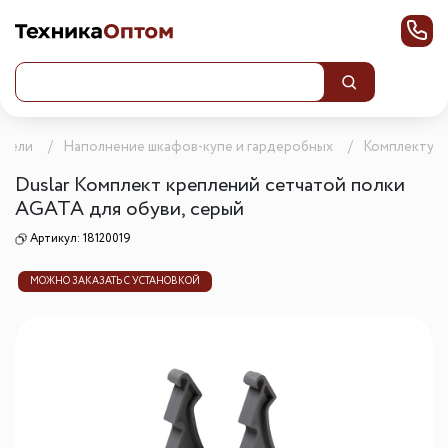
ебели
Наполнение шкафов-купе и гардеробных
Комплектую
Duslar Комплект креплений сетчатой полки
AGATA для обуви, серый
Артикул:
18120019
МОЖНО ЗАКАЗАТЬ С УСТАНОВКОЙ