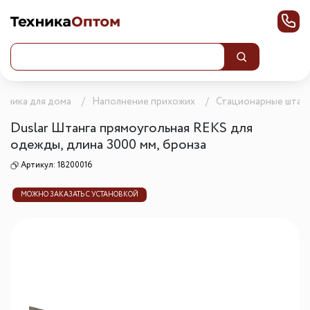
ехника для дома
Наполнение прихожих
Стационарные штан
Duslar Штанга прямоугольная REKS для
одежды, длина 3000 мм, бронза
Артикул:
18200016
МОЖНО ЗАКАЗАТЬ С УСТАНОВКОЙ