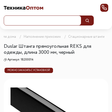
 для дома
Наполнение прихожих
Стационарные штанги
Duslar Штанга прямоугольная REKS для
одежды, длина 3000 мм, черный
Артикул:
18200014
МОЖНО ЗАКАЗАТЬ С УСТАНОВКОЙ