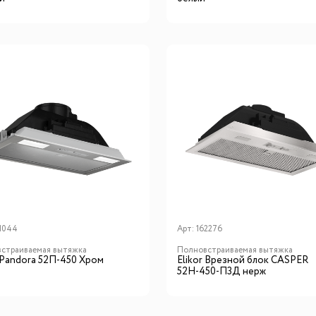
1044
Арт:
162276
страиваемая вытяжка
Полновстраиваемая вытяжка
r Pandora 52П-450 Хром
Elikor Врезной блок CASPER
52Н-450-П3Д нерж