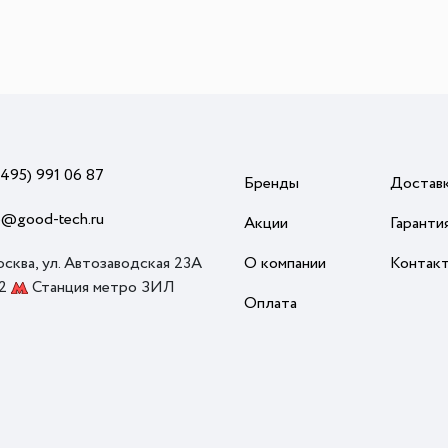
(495) 991 06 87
Бренды
Достав
o@good-tech.ru
Акции
Гаранти
осква, ул. Автозаводская 23А
О компании
Контак
 2
Станция метро ЗИЛ
Оплата