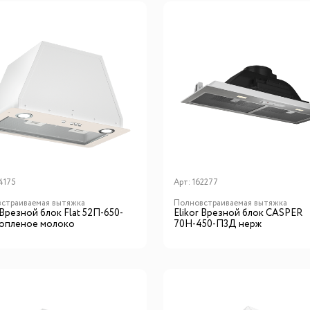
4175
Арт:
162277
страиваемая вытяжка
Полновстраиваемая вытяжка
 Врезной блок Flat 52П-650-
Elikor Врезной блок CASPER
опленое молоко
70Н-450-П3Д нерж