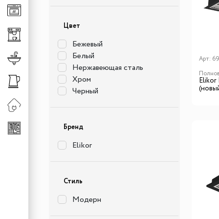
Клавиши для измельч
Универсальные систе
Цвет
Сменная горловина д
Хранение аксессуаро
Бежевый
Хранение обуви
Белый
Смесители
Арт:
69
Штанги
Нержавеющая сталь
Полнов
Смесители для кухни
Хром
Eliko
(новы
Черный
Сменные шланги к см
Бренд
Elikor
Стиль
Модерн