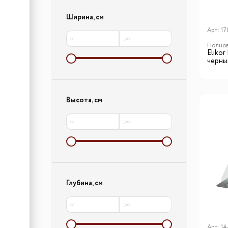
Ширина, см
Арт:
17
от
до
Полнов
Eliko
черны
Высота, см
от
до
Глубина, см
от
до
Арт:
14