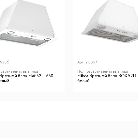
39386
Арт:
213857
страиваемая вытяжка
Полновстраиваемая вытяжка
 Врезной блок Flat 52П-650-
Elikor Врезной блок BOX 52П
елый
белый