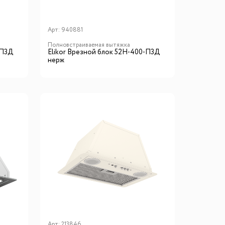
Арт:
940881
Полновстраиваемая вытяжка
-П3Д
Elikor Врезной блок 52Н-400-П3Д
нерж
Арт:
213846