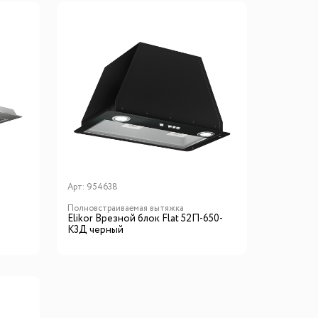
Арт:
954638
Полновстраиваемая вытяжка
Elikor Врезной блок Flat 52П-650-
К3Д черный