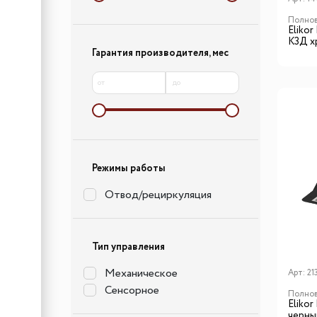
Полнов
Elikor
К3Д х
Гарантия производителя, мес
от
до
Режимы работы
Отвод/рециркуляция
Тип управления
Механическое
Арт:
21
Сенсорное
Полнов
Eliko
черны