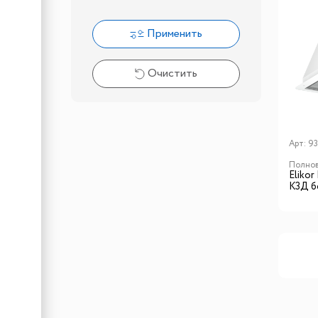
Применить
Очистить
Арт:
9
Полнов
Elikor
К3Д б