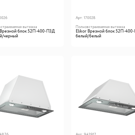
0026
Арт:
170028
страиваемая вытяжка
Полновстраиваемая вытяжка
r Врезной блок 52П-400-П3Д
Elikor Врезной блок 52П-400
й/черный
белый/белый
4876
Арт:
943917