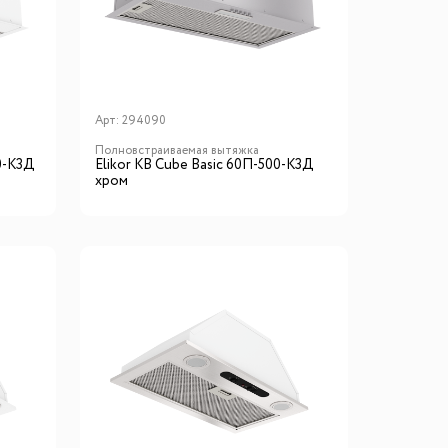
го размера
ной подсветки
Арт:
294090
Полновстраиваемая вытяжка
ие
0-К3Д
Elikor КВ Cube Basic 60П-500-К3Д
хром