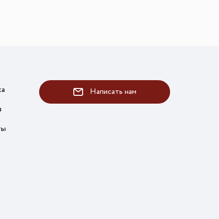
ка
Написать нам
я
ты