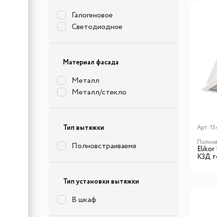
Галогеновое
Светодиодное
Материал фасада
Металл
Металл/стекло
Тип вытяжки
Арт:
15
Полнов
Полновстраиваемя
Elikor
К3Д т
Тип установки вытяжки
В шкаф