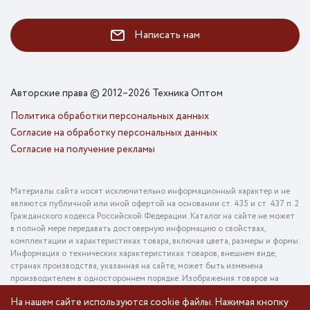
Написать нам
Авторские права © 2012–2026 Техника Оптом
Политика обработки персональных данных
Согласие на обработку персональных данных
Согласие на получение рекламы
Материалы сайта носят исключительно информационный характер и не
являются публичной или иной офертой на основании ст. 435 и ст. 437 п. 2
Гражданского кодекса Российской Федерации. Каталог на сайте не может
в полной мере передавать достоверную информацию о свойствах,
комплектации и характеристиках товара, включая цвета, размеры и формы.
Информация о технических характеристиках товаров, внешнем виде,
странах производства, указанная на сайте, может быть изменена
производителем в одностороннем порядке. Изображения товаров на
фотографиях, представленных в каталоге на сайте, могут отличаться от
На нашем сайте используются cookie файлы. Нажимая кнопку
оригинального товара. Информация о цене товара, указанная в каталоге на