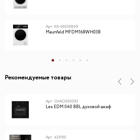
Арт: КА-00030809
Maunfeld MFDM168WH03B
Рекомендуемые товары
Арт: CHAO000393
Lex EDM 040 BBL духовой шкаф
Арт: 433190