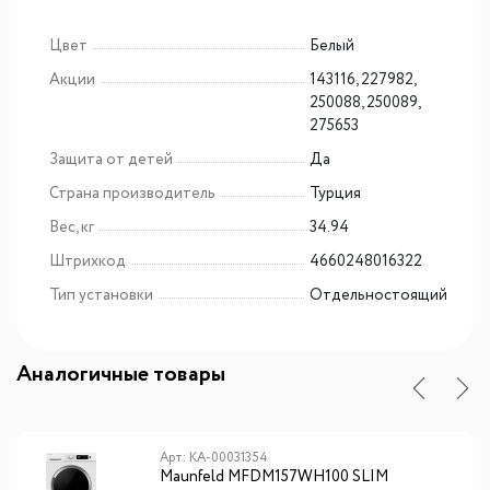
Цвет
Белый
Акции
143116, 227982,
250088, 250089,
275653
Защита от детей
Да
Страна производитель
Турция
Вес, кг
34.94
Штрихкод
4660248016322
Тип установки
Отдельностоящий
Аналогичные товары
Арт: КА-00031354
Maunfeld MFDM157WH100 SLIM