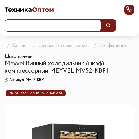
ца
Каталог
Крупная бытовая техника
Шкафы винные
Шкаф винный
Meyvel Винный холодильник (шкаф)
компрессорный MEYVEL MV52-KBF1
Артикул:
MV52-KBF1
МОЖНО ЗАКАЗАТЬ С УСТАНОВКОЙ