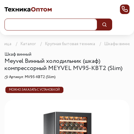
раница
Каталог
Крупная бытовая техника
Шкафы винные
Шкаф винный
Meyvel Винный холодильник (шкаф)
компрессорный MEYVEL MV95-KBT2 (Slim)
Артикул:
MV95-KBT2 (Slim)
МОЖНО ЗАКАЗАТЬ С УСТАНОВКОЙ