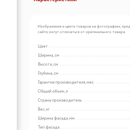
Арт: 14130006
Ekotech Система
Изображения и цвета товаров на фотографиях, пред
сортировки TANDEM 2 68
сайте, могут отличаться от оригинального товара.
л, распашной фасад 400
мм, серый
Цвет
Арт: 14130017
Ширина, см
Ekotech Система
Высота, см
сортировки PRACTIKO 3
36 л, выдвижной фасад
Глубина, см
900 мм, глубина 460 мм,
серый
Гарантия производителя, мес
Общий объем, л
Страна производитель
Вес, кг
Ширина фасада, мм
Тип фасада