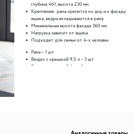
глубина 461, высота 230 мм.
ителей
мы хранения вещей
Переливы для моек
Светильники индивидуально
Крепление: рама крепится ко дну и к фасаду
ля измельчителя
в
Светильники для декоратив
ящика, ведра вкладываются в раму.
Минимальная высота фасада 360 мм.
Точечные светильники
Нагрузка зависит от ящика.
Фильтры для воды
Трансформаторы
Подходит для семьи от 4-х человек.
Фильтры для воды
Аксессуары и комплектующ
Рама – 1 шт.
есителям
Картриджи для фильтров
Ведро с крышкой 9,5 л – 3 шт.
Ведро с крышкой 4 л – 1 шт.
Универсальная система – подойдёт для
большинства выдвижных ящиков с
направляющими полного выдвижения.
Рама, выполненная из прочного пластика,
обеспечивает устойчивое положение
контейнеров, даже при движении ящика.
Ведра выполнены из прочного пищевого
пластика, который при желании можно
Аналогичные товары