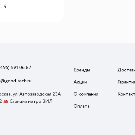
Система отлично подойдет для сортировки
4
мусора и большого количества отходов.
Стильный и актуальный цвет антрацит
отлично впишется в любой кухне по стилю.
Для комфортного использования системы
рекомендуем использовать педаль для
открытия фасада ENVI KICK (арт. 90006930).
(495) 991 06 87
Бренды
Достав
o@good-tech.ru
Акции
Гаранти
осква, ул. Автозаводская 23А
О компании
Контак
 2
Станция метро ЗИЛ
Оплата