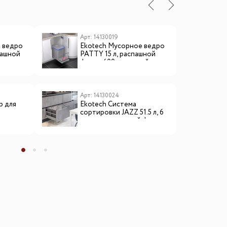
Арт: 14130019
А
 ведро
Ekotech Мусорное ведро
E
пашной
PATTY 15 л, распашной
м
фасад 400 мм, серый
ль
Арт: 14130024
А
р для
Ekotech Система
E
сортировки JAZZ 51.5 л, 6
с
ведер, выдвижной фасад
2
900 мм, антрацит
6
с