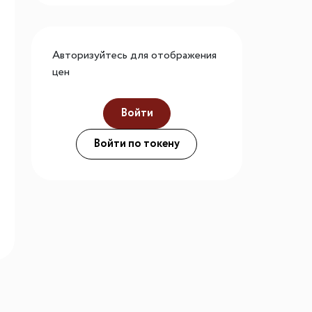
го размера
ной подсветки
Авторизуйтесь для отображения
цен
ие
Войти
Войти по токену