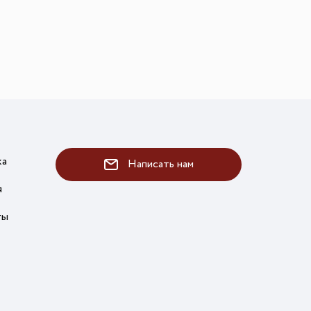
ка
Написать нам
я
ты