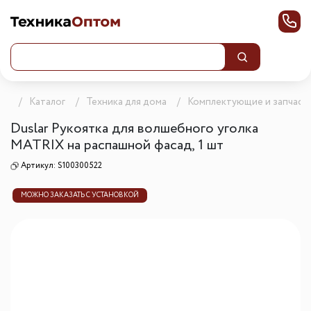
ца
Каталог
Техника для дома
Комплектующие и запчаст
Duslar Рукоятка для волшебного уголка
MATRIX на распашной фасад, 1 шт
Артикул:
S100300522
МОЖНО ЗАКАЗАТЬ С УСТАНОВКОЙ