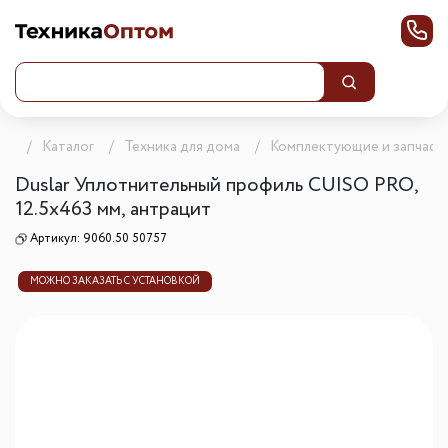
ца
Каталог
Техника для дома
Комплектующие и запчаст
Duslar Уплотнительный профиль CUISO PRO,
12.5х463 мм, антрацит
Артикул:
9060.50 50757
МОЖНО ЗАКАЗАТЬ С УСТАНОВКОЙ