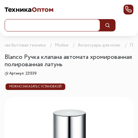
аемая бытовая техника
Мойки
Аксессуары для моек
Про
Blanсo Ручка клапана автомата хромированная
полированная латунь
Артикул:
221339
МОЖНО ЗАКАЗАТЬ С УСТАНОВКОЙ