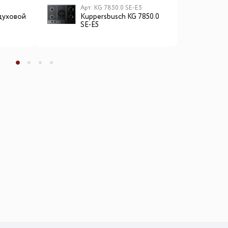
Арт: KG 7850.0 SE-E5
А
духовой
Kuppersbusch KG 7850.0
L
SE-E5
м