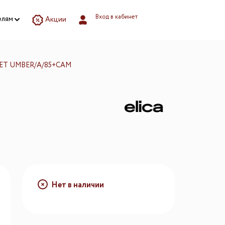
Вход в кабинет
елям
Акции
зилкой
озилкой
йственных
EET UMBER/A/85+CAM
остирочной
ей
и
и напитков
борудование
Нет в наличии
ва.