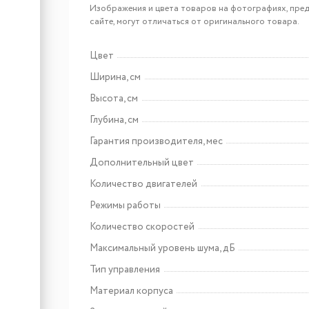
Elica SWEET
Изображения и цвета товаров на фотографиях, пред
PELTROX/A/85+CAM
сайте, могут отличаться от оригинального товара.
Цвет
Арт: PRF0167320
Ширина, см
Elica SWEET
Высота, см
WHITE/A/85+CAM
Глубина, см
Гарантия производителя, мес
Дополнительный цвет
Количество двигателей
Режимы работы
Количество скоростей
Арт: УТ000008361
Максимальный уровень шума, дБ
Maunfeld EEHS.32.3ES.KG
Тип управления
Материал корпуса