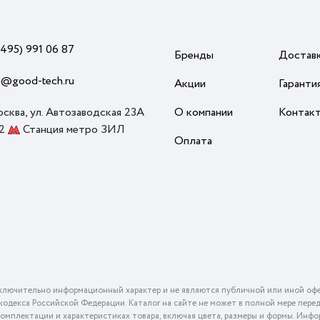
(495) 991 06 87
Бренды
Достав
o@good-tech.ru
Акции
Гаранти
осква, ул. Автозаводская 23А
О компании
Контак
 2
Станция метро ЗИЛ
Оплата
ключительно информационный характер и не являются публичной или иной офе
го кодекса Российской Федерации. Каталог на сайте не может в полной мере пер
омплектации и характеристиках товара, включая цвета, размеры и формы. Инфо