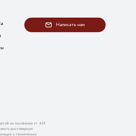
ка
Написать нам
я
ты
ртой на основании ст. 435
едавать достоверную
рмация о технических