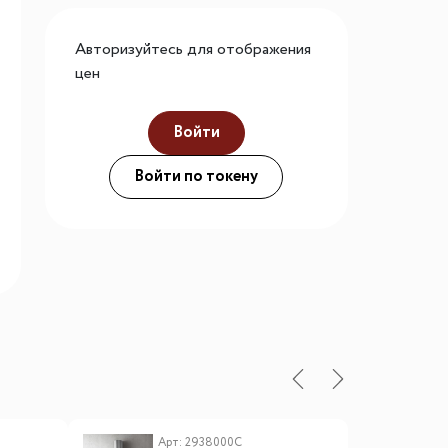
го размера
Авторизуйтесь для отображения
ной подсветки
цен
Войти
ие
Войти по токену
Арт: 2938000C
А