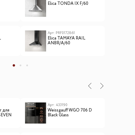
Elica TONDA IX F/60
E
Арт: PRF0172861
А
L
Elica TAMAYA RAIL
E
ANBR/A/60
C
ы
Арт: 433190
А
er для
Weissgauff WGO 706 D
L
SEVEN
Black Glass
с
э