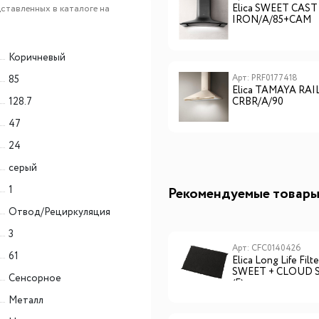
Elica TAMAYA RAIL
Elica SWEET CAST
ставленных в каталоге на
фильтр после покупки вытяжки, под конкретный
ANBR/A/90
IRON/A/85+CAM
серийный номер двигателя.
Коричневый
Арт: PRF0177418
85
Elica TAMAYA RAI
128.7
CRBR/A/90
47
24
серый
1
Рекомендуемые товар
Отвод/Рециркуляция
3
Арт: AC-40B
Арт: CFC0140426
61
Cold Vine Минибар COLD
Elica Long Life Filt
VINE АС-40В
SWEET + CLOUD 
Сенсорное
(F)
Металл