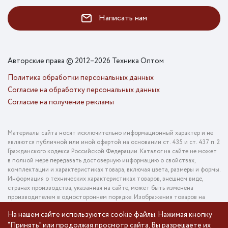
Написать нам
Авторские права © 2012–2026 Техника Оптом
Политика обработки персональных данных
Согласие на обработку персональных данных
Согласие на получение рекламы
Материалы сайта носят исключительно информационный характер и не
являются публичной или иной офертой на основании ст. 435 и ст. 437 п. 2
Гражданского кодекса Российской Федерации. Каталог на сайте не может
в полной мере передавать достоверную информацию о свойствах,
комплектации и характеристиках товара, включая цвета, размеры и формы.
Информация о технических характеристиках товаров, внешнем виде,
странах производства, указанная на сайте, может быть изменена
производителем в одностороннем порядке. Изображения товаров на
фотографиях, представленных в каталоге на сайте, могут отличаться от
На нашем сайте используются cookie файлы. Нажимая кнопку
оригинального товара. Информация о цене товара, указанная в каталоге на
сайте, может отличаться от фактической к моменту оформления заказа
“Принять” или продолжая просмотр сайта, Вы разрешаете их