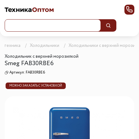
ая техника
Холодильники
Холодильники с верхней морозил
Холодильник с верхней морозилкой
Smeg FAB30RBE6
Артикул:
FAB30RBE6
МОЖНО ЗАКАЗАТЬ С УСТАНОВКОЙ