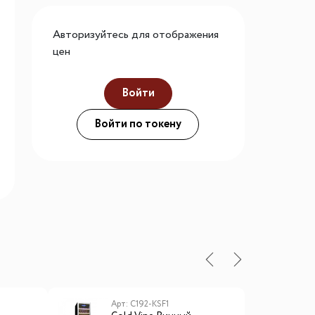
го размера
Авторизуйтесь для отображения
ной подсветки
цен
Войти
ие
Войти по токену
Арт: C192-KSF1
А