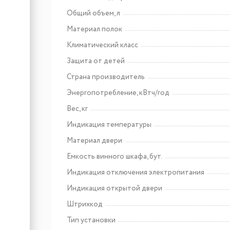
Арт: CHHI000017
Lex FBI 101 DF
Общий объем, л
встраиваемый
морозильник
Материал полок
Климатический класс
Защита от детей
Страна производитель
Энергопотребление, кВтч/год
Вес, кг
Индикация температуры
Материал двери
Емкость винного шкафа, бут.
Индикация отключения электропитания
Индикация открытой двери
Штрихкод
Тип установки