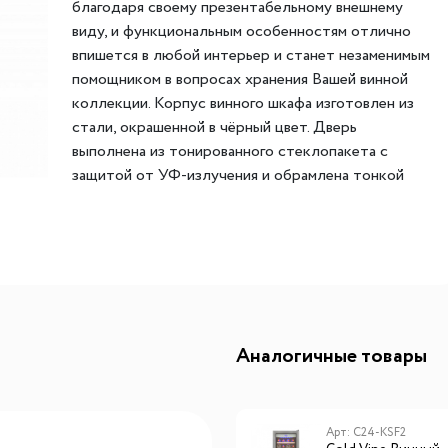
благодаря своему презентабельному внешнему
ителей
мы хранения вещей
Переливы для моек
Светильники индивидуально
виду, и функциональным особенностям отлично
впишется в любой интерьер и станет незаменимым
ля измельчителя
в
Светильники для декоратив
помощником в вопросах хранения Вашей винной
Точечные светильники
коллекции. Корпус винного шкафа изготовлен из
Фильтры для воды
Трансформаторы
стали, окрашенной в чёрный цвет. Дверь
выполнена из тонированного стеклопакета с
Фильтры для воды
Аксессуары и комплектующ
защитой от УФ-излучения и обрамлена тонкой
есителям
Картриджи для фильтров
стальной рамой по периметру. В тон с рамой в
комплекте идут изящная стальная ручка и замок
для надёжной защиты содержимого винного
шкафа. В линейке винных шкафов Cold Vine есть
аналогичная по вместительности и габаритам
модель C12-KSF1, отличающаяся от собрата
полностью стальной рамой двери.
Аналогичные товары
Внутри винного шкафа находится сенсорная
панель управления, на которой можно включить
винный холодильник, установить нужную Вам
Арт: C38-KBF2
Арт: C24-KSF2
температуру для хранения необходимого сорта