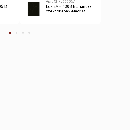
Арт: CHPE000067
А
06 D
Lex EVH 430B BL панель
L
стеклокерамическая
в
электрическая