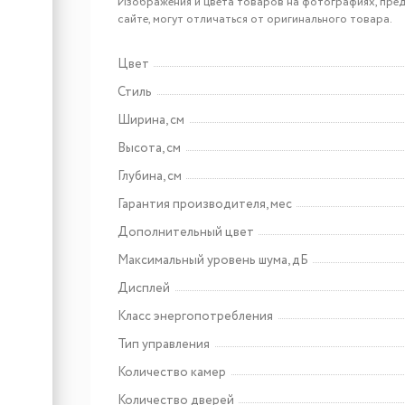
Cold Vine Винный
Изображения и цвета товаров на фотографиях, пред
холодильник (шкаф)
сайте, могут отличаться от оригинального товара.
компрессорный COLD
VINE С192-КВF2
Цвет
Арт: C46-WB1M
Стиль
Cold Vine Винный
Ширина, см
холодильник (шкаф)
компрессорный COLD
Высота, см
VINE С46-WB1(MODERN)
Глубина, см
Гарантия производителя, мес
Дополнительный цвет
Максимальный уровень шума, дБ
Дисплей
Арт: CHPE000091
Класс энергопотребления
Lex EVI 3020B I BL панель
стеклокерамическая
Тип управления
индукционная
Количество камер
Количество дверей