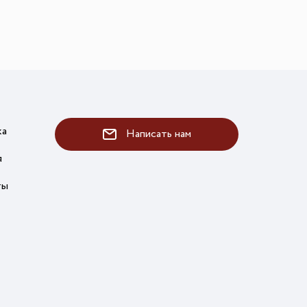
ка
Написать нам
я
ты