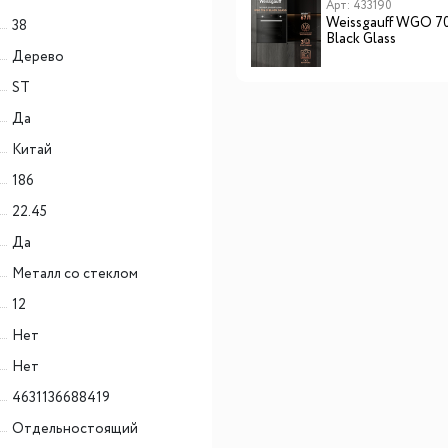
Арт: DKV7340X
Арт: 433190
полке бутылки укладываются одна на другую в
De Dietrich DKV7340X
Weissgauff WGO 7
38
Black Glass
два ряда.
Дерево
Отдельно хотелось бы упомянуть о низком
ST
уровне шума данной серии винных шкафов.
Производитель в технической документации
Да
заявляет уровень шума в 39 Дб, что позволяет
Китай
устанавливать винные шкафы не только в
186
общественных заведениях, но и дома. При этом
22.45
шум не будет Вас тревожить и отвлекать от
наслаждения вкусным ужином под бокал любимого
Да
вина.
Металл со стеклом
Компрессорный винный шкаф Cold Vine C12-KBF1
12
является отдельностоящим и не предусматривает
возможность встраивания в мебель, но при
Нет
необходимости его можно устанавливать в нишу,
Нет
соблюдая при этом необходимые для охлаждения
4631136688419
стенок шкафа зазоры в 3-5 см.
Отдельностоящий
Небольшой и вместительный, стильный винный