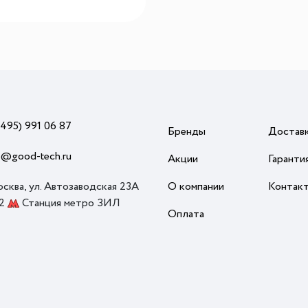
шкаф Cold Vine C12-KBF1 будет служить Вам
верным помощником и сохранит прохладными
Ваши любимые напитки.
(495) 991 06 87
Бренды
Достав
o@good-tech.ru
Акции
Гаранти
осква, ул. Автозаводская 23А
О компании
Контак
 2
Станция метро ЗИЛ
Оплата