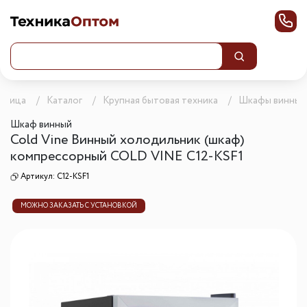
раница
Каталог
Крупная бытовая техника
Шкафы винные
Шкаф винный
Cold Vine Винный холодильник (шкаф)
компрессорный COLD VINE С12-КSF1
Артикул:
C12-KSF1
МОЖНО ЗАКАЗАТЬ С УСТАНОВКОЙ