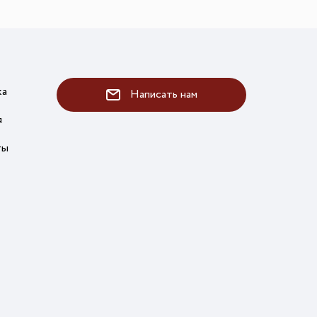
ка
Написать нам
я
ты