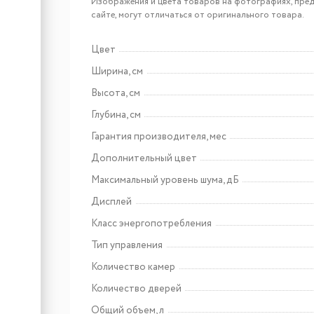
Cold Vine Винный
Изображения и цвета товаров на фотографиях, пред
холодильник (шкаф)
сайте, могут отличаться от оригинального товара.
компрессорный COLD
VINE С108-WN1(CLASSIC)
Цвет
Арт: C154-KBT2
Ширина, см
Cold Vine Винный
Высота, см
холодильник (шкаф)
компрессорный COLD
Глубина, см
VINE С154-КВТ2
Гарантия производителя, мес
Дополнительный цвет
Максимальный уровень шума, дБ
Дисплей
Класс энергопотребления
Арт: CHPE000091
Тип управления
Lex EVI 3020B I BL панель
стеклокерамическая
Количество камер
индукционная
Количество дверей
Общий объем, л