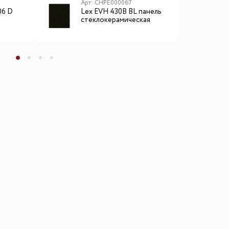
Арт: CHPE000067
А
06 D
Lex EVH 430B BL панель
L
стеклокерамическая
в
электрическая