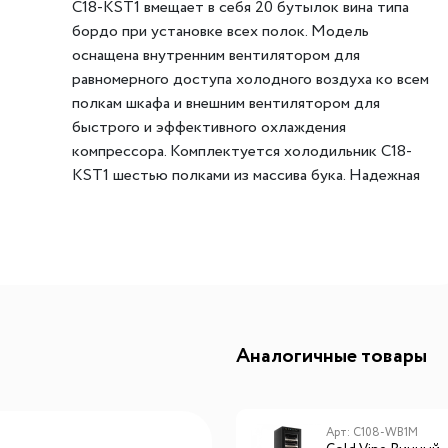
C18-KST1 вмещает в себя 20 бутылок вина типа
ителей
мы хранения вещей
Переливы для моек
Светильники индивидуально
бордо при установке всех полок. Модель
оснащена внутренним вентилятором для
ля измельчителя
в
Светильники для декоратив
равномерного доступа холодного воздуха ко всем
Точечные светильники
полкам шкафа и внешним вентилятором для
Фильтры для воды
Трансформаторы
быстрого и эффективного охлаждения
компрессора. Комплектуется холодильник C18-
Фильтры для воды
Аксессуары и комплектующ
KST1 шестью полками из массива бука. Надежная
есителям
Картриджи для фильтров
фиксация полок исключает возможность
малейших вибраций и колебаний внутри шкафа. В
верхней части шкафа находится интуитивно-
понятная электронная панель управления, с
легкостью регулируйте температуру и освещение
внутри шкафа.
Лаконичный дизайн модели подойдет для любой
Аналогичные товары
современной кухни, бара или гостиной. Корпус
винного шкафа выполнен из металла чёрного цвета,
дверца обшита бесшовной нержавеющей сталью.
Арт: C12-KBF1
Арт: C108-WB1M
Тройное защитное стекло защитит Вашу винную