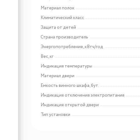
Арт: CHHI000017
Lex FBI 101 DF
Материал полок
встраиваемый
морозильник
Климатический класс
Защита от детей
Страна производитель
Энергопотребление, кВтч/год
Вес, кг
Индикация температуры
Материал двери
Емкость винного шкафа, бут.
Индикация отключения электропитания
Индикация открытой двери
Тип установки