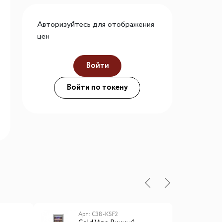
го размера
Авторизуйтесь для отображения
ной подсветки
цен
Войти
ие
Войти по токену
Арт: C38-KSF2
А