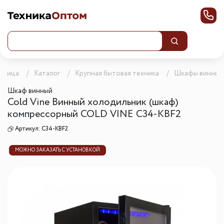
раница
Каталог
Крупная бытовая техника
Шкафы винные
Шкаф винный
Cold Vine Винный холодильник (шкаф)
компрессорный COLD VINE C34-KBF2
Артикул:
C34-KBF2
МОЖНО ЗАКАЗАТЬ С УСТАНОВКОЙ