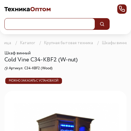
раница
Каталог
Крупная бытовая техника
Шкафы винные
Шкаф винный
Cold Vine C34-KBF2 (W-nut)
Артикул:
C34-KBF2 (Wood)
МОЖНО ЗАКАЗАТЬ С УСТАНОВКОЙ