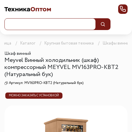
раница
Каталог
Крупная бытовая техника
Шкафы винные
Шкаф винный
Meyvel Винный холодильник (шкаф)
компрессорный MEYVEL MV163PRO-KBT2
(Натуральный бук)
Артикул:
MV163PRO-KBT2 (Натуральный бук)
МОЖНО ЗАКАЗАТЬ С УСТАНОВКОЙ