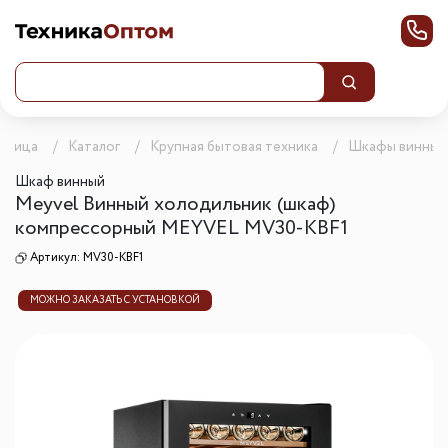
раница
Каталог
Крупная бытовая техника
Шкафы винные
Шкаф винный
Meyvel Винный холодильник (шкаф)
компрессорный MEYVEL MV30-KBF1
Артикул:
MV30-KBF1
МОЖНО ЗАКАЗАТЬ С УСТАНОВКОЙ