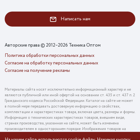
Написать нам
Авторские права © 2012–2026 Техника Оптом
Политика обработки персональных данных
Согласие на обработку персональных данных
Согласие на получение рекламы
Материалы сайта носят исключительно информационный характер и не
являются публичной или иной офертой на основании ст. 435 и ст. 437 п. 2
Гражданского кодекса Российской Федерации. Каталог на сайте не может
в полной мере передавать достоверную информацию о свойствах,
комплектации и характеристиках товара, включая цвета, размеры и формы.
Информация о технических характеристиках товаров, внешнем виде,
странах производства, указанная на сайте, может быть изменена
производителем в одностороннем порядке. Изображения товаров на
фотографиях, представленных в каталоге на сайте, могут отличаться от
На нашем сайте используются cookie файлы. Нажимая кнопку