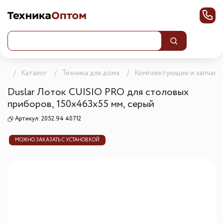
ца
Каталог
Техника для дома
Комплектующие и запчаст
Duslar Лоток CUISIO PRO для столовых
приборов, 150х463х55 мм, серый
Артикул:
2052.94 40712
МОЖНО ЗАКАЗАТЬ С УСТАНОВКОЙ