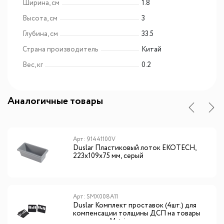
Ширина, см
1.8
Высота, см
3
Глубина, см
33.5
Страна производитель
Китай
Вес, кг
0.2
Аналогичные товары
Арт: 91441100V
Duslar Пластиковый лоток EKOTECH,
223х109х75 мм, серый
Арт: SMX008A11
Duslar Комплект проставок (4шт.) для
компенсации толщины ДСП на товары
коллекции Matrix.