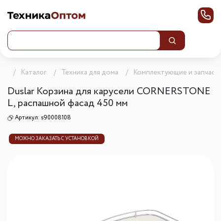
ца
Каталог
Техника для дома
Комплектующие и запчаст
Duslar Корзина для карусели CORNERSTONE
L, распашной фасад 450 мм
Артикул:
s90008108
МОЖНО ЗАКАЗАТЬ С УСТАНОВКОЙ