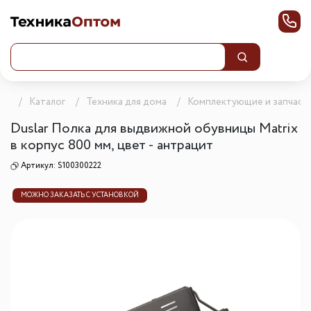
ца
Каталог
Техника для дома
Комплектующие и запчаст
Duslar Полка для выдвижной обувницы Matrix
в корпус 800 мм, цвет - антрацит
Артикул:
S100300222
МОЖНО ЗАКАЗАТЬ С УСТАНОВКОЙ