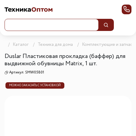
ца
Каталог
Техника для дома
Комплектующие и запчаст
Duslar Пластиковая прокладка (баффер) для
выдвижной обувницы Matrix, 1 шт.
Артикул:
SMW05801
МОЖНО ЗАКАЗАТЬ С УСТАНОВКОЙ